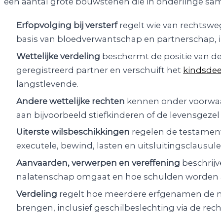
een aantal grote bouwstenen die in onderlinge s
Erfopvolging bij versterf
regelt wie van rechtsweg
basis van bloedverwantschap en partnerschap, i
Wettelijke verdeling
beschermt de positie van d
geregistreerd partner en verschuift het
kindsdee
langstlevende.
Andere wettelijke rechten
kennen onder voorwaa
aan bijvoorbeeld stiefkinderen of de levensgeze
Uiterste wilsbeschikkingen
regelen de testamenta
executele, bewind, lasten en uitsluitingsclausule
Aanvaarden, verwerpen en vereffening
beschrij
nalatenschap omgaat en hoe schulden worden 
Verdeling
regelt hoe meerdere erfgenamen de n
brengen, inclusief geschilbeslechting via de rech