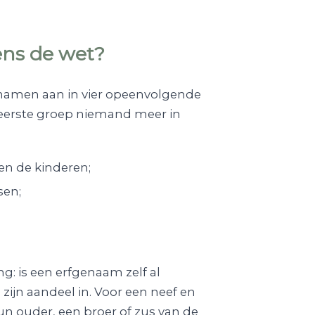
gens de wet?
enamen aan in vier opeenvolgende
eerste groep niemand meer in
en de kinderen;
sen;
g: is een erfgenaam zelf al
jn aandeel in. Voor een neef en
n ouder, een broer of zus van de