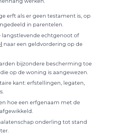
amenhang werken.
e erft als er geen testament is, op
ngedeeld in parentelen.
e langstlevende echtgenoot of
l
naar een geldvordering op de
rden bijzondere bescherming toe
l die op de woning is aangewezen.
ire kant: erfstellingen, legaten,
s.
ven hoe een erfgenaam met de
afgewikkeld.
alatenschap onderling tot stand
ter.