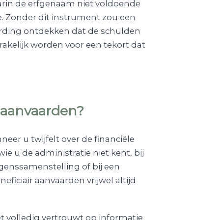
arin de erfgenaam niet voldoende
e. Zonder dit instrument zou een
arding ontdekken dat de schulden
rakelijk worden voor een tekort dat
r aanvaarden?
er u twijfelt over de financiële
e u de administratie niet kent, bij
genssamenstelling of bij een
iciair aanvaarden vrijwel altijd
 volledig vertrouwt op informatie