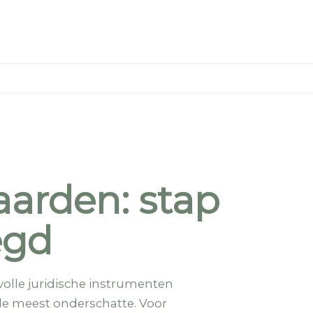
aarden: stap
egd
volle juridische instrumenten
 de meest onderschatte. Voor