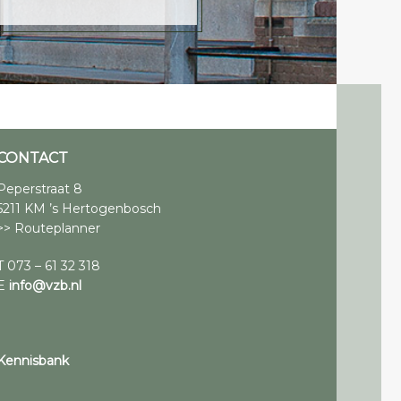
CONTACT
Peperstraat 8
5211 KM ’s Hertogenbosch
>> Routeplanner
T 073 – 61 32 318
E
info@vzb.nl
Kennisbank