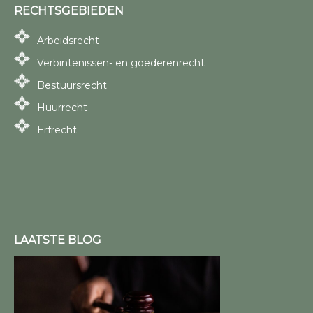
RECHTSGEBIEDEN
Arbeidsrecht
Verbintenissen- en goederenrecht
Bestuursrecht
Huurrecht
Erfrecht
LAATSTE BLOG