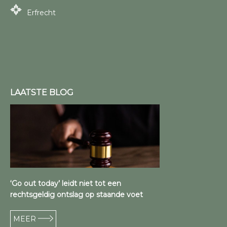
Erfrecht
LAATSTE BLOG
‘Go out today’ leidt niet tot een
rechtsgeldig ontslag op staande voet
MEER