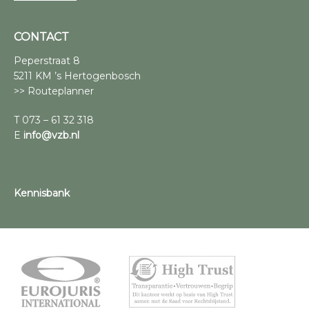
CONTACT
Peperstraat 8
5211 KM ’s Hertogenbosch
>> Routeplanner
T 073 – 61 32 318
E
info@vzb.nl
Kennisbank