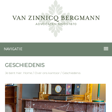
NAVIGATIE
GESCHIEDENIS
Je bent hier:
Home
/
Over ons kantoor
/
Geschiedenis