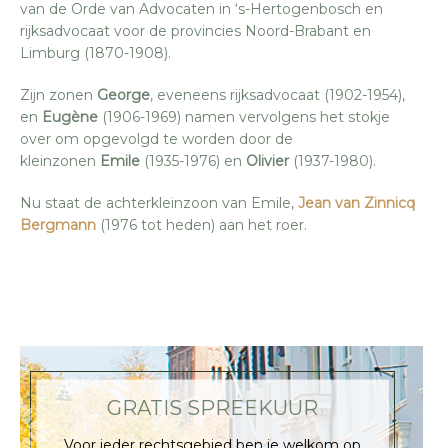
van de Orde van Advocaten in ‘s-Hertogenbosch en
rijksadvocaat voor de provincies Noord-Brabant en
Limburg (1870-1908).
Zijn zonen
George
, eveneens rijksadvocaat (1902-1954),
en
Eugène
(1906-1969) namen vervolgens het stokje
over om opgevolgd te worden door de
kleinzonen
Emile
(1935-1976) en
Olivier
(1937-1980).
Nu staat de achterkleinzoon van Emile,
Jean van Zinnicq
Bergmann
(1976 tot heden) aan het roer.
GRATIS SPREEKUUR
Voor ieder rechtsgebied ben je welkom op