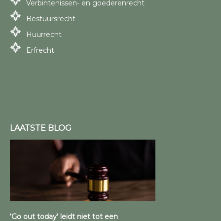
Verbintenissen- en goederenrecht
Bestuursrecht
Huurrecht
Erfrecht
LAATSTE BLOG
‘Go out today’ leidt niet tot een