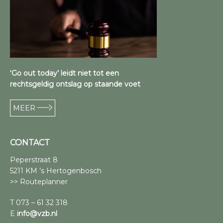
‘Go out today’ leidt niet tot een
rechtsgeldig ontslag op staande voet
MEER
CONTACT
Peperstraat 8
5211 KM ’s Hertogenbosch
>> Routeplanner
T 073 – 61 32 318
E
info@vzb.nl