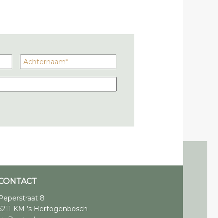
CONTACT
Peperstraat 8
5211 KM ’s Hertogenbosch