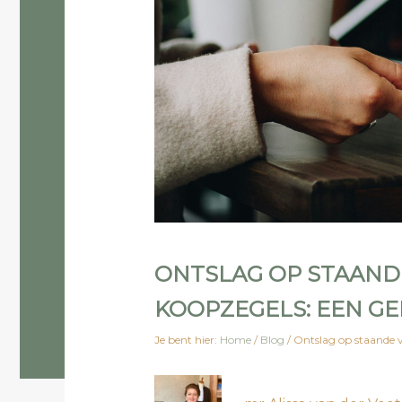
ONTSLAG OP STAAND
KOOPZEGELS: EEN GE
Je bent hier:
Home
/
Blog
/
Ontslag op staande v