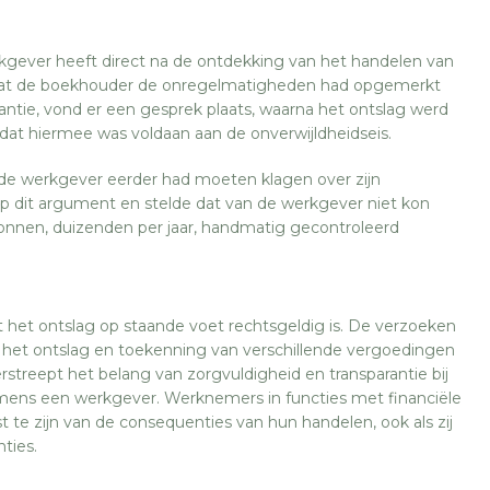
rkgever heeft direct na de ontdekking van het handelen van
at de boekhouder de onregelmatigheden had opgemerkt
tie, vond er een gesprek plaats, waarna het ontslag werd
at hiermee was voldaan aan de onverwijldheidseis.
 de werkgever eerder had moeten klagen over zijn
rp dit argument en stelde dat van de werkgever niet kon
onnen, duizenden per jaar, handmatig gecontroleerd
 het ontslag op staande voet rechtsgeldig is. De verzoeken
 het ontslag en toekenning van verschillende vergoedingen
streept het belang van zorgvuldigheid en transparantie bij
mens een werkgever. Werknemers in functies met financiële
 te zijn van de consequenties van hun handelen, ook als zij
ties.