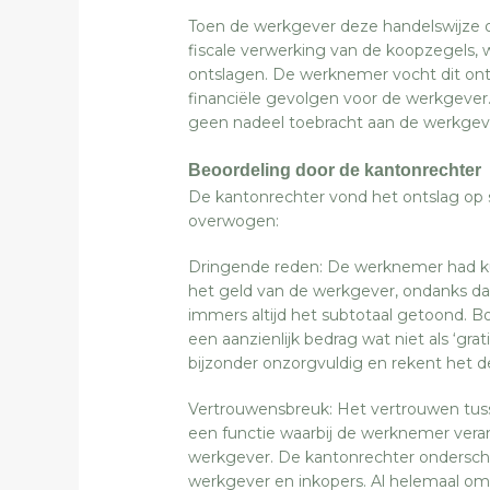
Toen de werkgever deze handelswijze o
fiscale verwerking van de koopzegels
ontslagen. De werknemer vocht dit onts
financiële gevolgen voor de werkgever. 
geen nadeel toebracht aan de werkgev
Beoordeling door de kantonrechter
De kantonrechter vond het ontslag op 
overwogen:
Dringende reden: De werknemer had k
het geld van de werkgever, ondanks dat h
immers altijd het subtotaal getoond. Bo
een aanzienlijk bedrag wat niet als ‘gr
bijzonder onzorgvuldig en rekent het 
Vertrouwensbreuk: Het vertrouwen tusse
een functie waarbij de werknemer veran
werkgever. De kantonrechter onderschr
werkgever en inkopers. Al helemaal omd