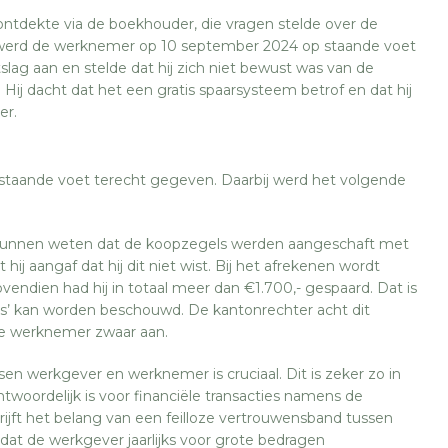
ntdekte via de boekhouder, die vragen stelde over de
, werd de werknemer op 10 september 2024 op staande voet
lag aan en stelde dat hij zich niet bewust was van de
Hij dacht dat het een gratis spaarsysteem betrof en dat hij
er.
staande voet terecht gegeven. Daarbij werd het volgende
unnen weten dat de koopzegels werden aangeschaft met
ij aangaf dat hij dit niet wist. Bij het afrekenen wordt
vendien had hij in totaal meer dan €1.700,- gespaard. Dat is
atis’ kan worden beschouwd. De kantonrechter acht dit
de werknemer zwaar aan.
n werkgever en werknemer is cruciaal. Dit is zeker zo in
twoordelijk is voor financiële transacties namens de
ijft het belang van een feilloze vertrouwensband tussen
at de werkgever jaarlijks voor grote bedragen