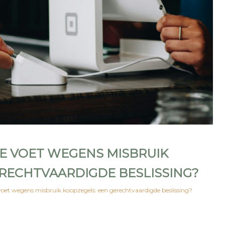
E VOET WEGENS MISBRUIK
RECHTVAARDIGDE BESLISSING?
oet wegens misbruik koopzegels: een gerechtvaardigde beslissing?