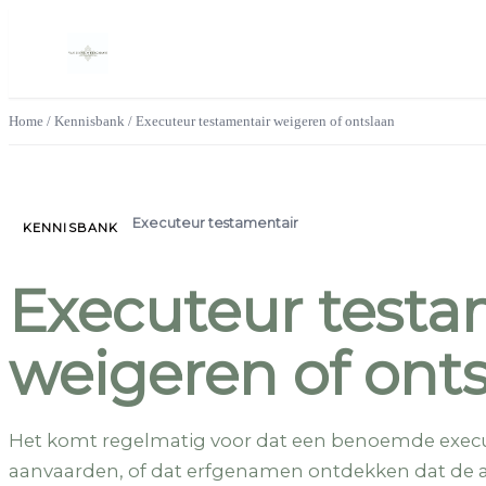
Home
/
Kennisbank
/
Executeur testamentair weigeren of ontslaan
Executeur testamentair
KENNISBANK
Executeur testa
weigeren of ont
Het komt regelmatig voor dat een benoemde execute
aanvaarden, of dat erfgenamen ontdekken dat de act