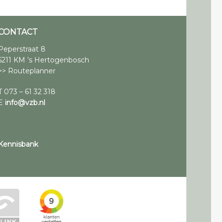
CONTACT
Peperstraat 8
5211 KM ’s Hertogenbosch
>> Routeplanner
T 073 – 61 32 318
E
info@vzb.nl
Kennisbank