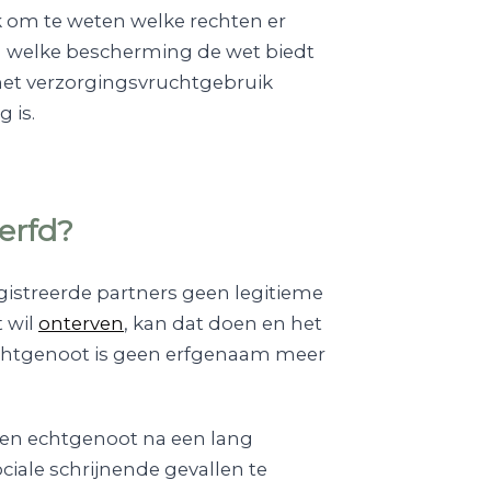
jk om te weten welke rechten er
 u welke bescherming de wet biedt
 het verzorgingsvruchtgebruik
 is.
erfd?
istreerde partners geen legitieme
t wil
onterven
, kan dat doen en het
e echtgenoot is geen erfgenaam meer
een echtgenoot na een lang
ciale schrijnende gevallen te