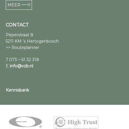
MEER
CONTACT
Peperstraat 8
5211 KM ’s Hertogenbosch
>> Routeplanner
T 073 – 61 32 318
E
info@vzb.nl
Kennisbank