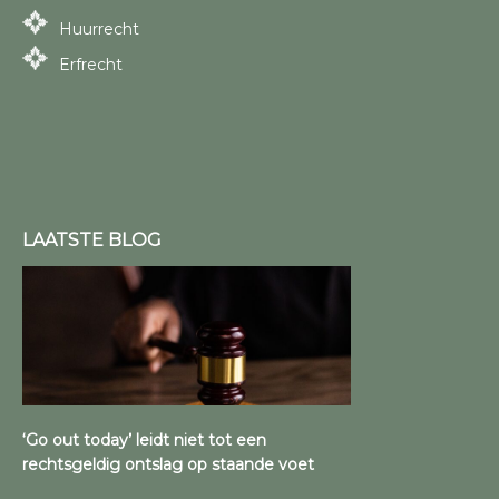
Huurrecht
Erfrecht
LAATSTE BLOG
‘Go out today’ leidt niet tot een
rechtsgeldig ontslag op staande voet