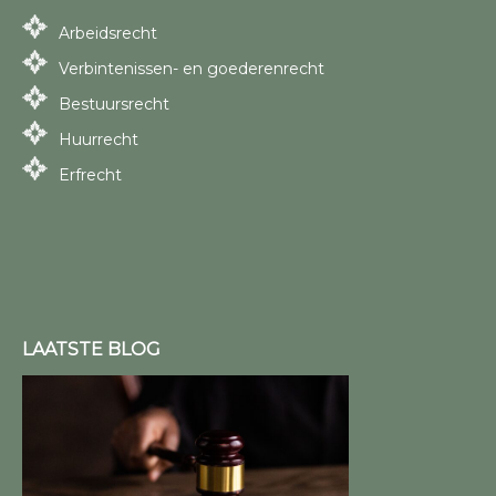
Arbeidsrecht
Verbintenissen- en goederenrecht
Bestuursrecht
Huurrecht
Erfrecht
LAATSTE BLOG