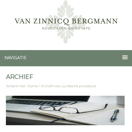
NAVIGATIE
ARCHIEF
Je bent hier:
Home
/
Archief voor juridische procedure