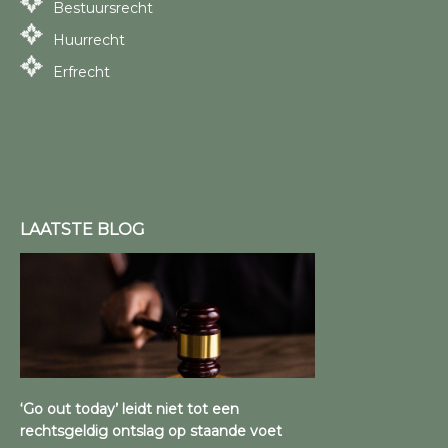
Bestuursrecht
Huurrecht
Erfrecht
LAATSTE BLOG
‘Go out today’ leidt niet tot een
rechtsgeldig ontslag op staande voet