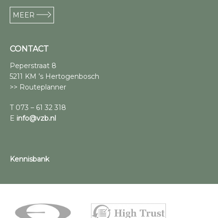
MEER
CONTACT
Peperstraat 8
5211 KM ’s Hertogenbosch
>> Routeplanner
T 073 – 61 32 318
E
info@vzb.nl
Kennisbank