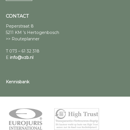
CONTACT
Peperstraat 8
5211 KM ’s Hertogenbosch
>> Routeplanner
T 073 – 61 32 318
E
info@vzb.nl
Kennisbank