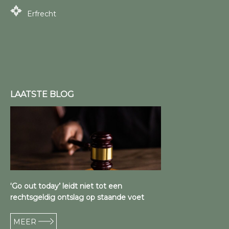
Erfrecht
LAATSTE BLOG
‘Go out today’ leidt niet tot een
rechtsgeldig ontslag op staande voet
MEER