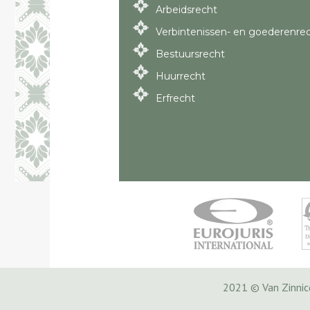
Arbeidsrecht
Verbintenissen- en goederenre
Bestuursrecht
Huurrecht
Erfrecht
2021 © Van Zinni