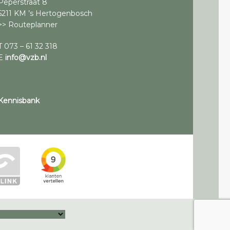
Peperstraat 8
5211 KM ’s Hertogenbosch
>> Routeplanner
T 073 – 61 32 318
E
info@vzb.nl
Kennisbank