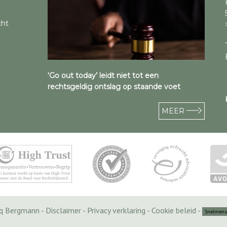
cht
‘Go out today’ leidt niet tot een
rechtsgeldig ontslag op staande voet
MEER
cq Bergmann -
Disclaimer
-
Privacy verklaring
-
Cookie beleid
-