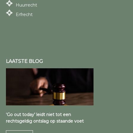
Huurrecht
Erfrecht
LAATSTE BLOG
‘Go out today’ leidt niet tot een
rechtsgeldig ontslag op staande voet