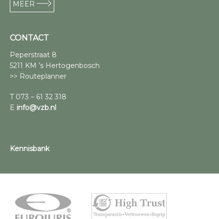
MEER
CONTACT
Peperstraat 8
5211 KM ’s Hertogenbosch
>> Routeplanner
T 073 – 61 32 318
E
info@vzb.nl
Kennisbank