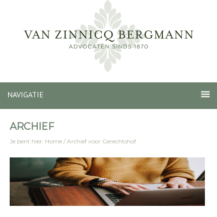
NAVIGATIE
ARCHIEF
Je bent hier:
Home
/
Archief voor Gerechtshof