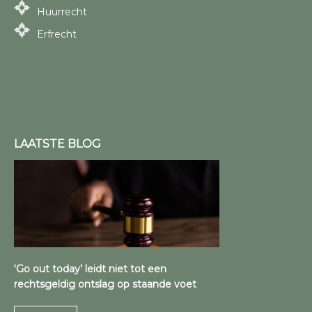
Huurrecht
Erfrecht
LAATSTE BLOG
‘Go out today’ leidt niet tot een
rechtsgeldig ontslag op staande voet