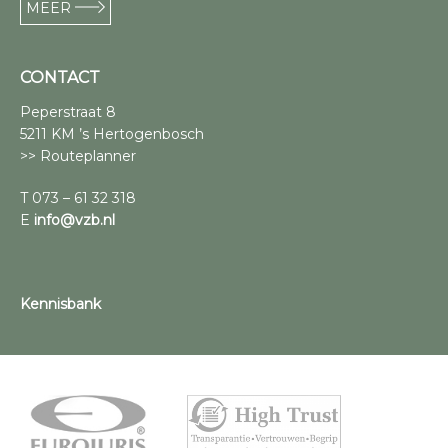
MEER
CONTACT
Peperstraat 8
5211 KM ’s Hertogenbosch
>> Routeplanner
T 073 – 61 32 318
E
info@vzb.nl
Kennisbank