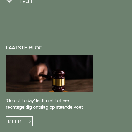
Erfrecht
LAATSTE BLOG
‘Go out today’ leidt niet tot een
rechtsgeldig ontslag op staande voet
MEER