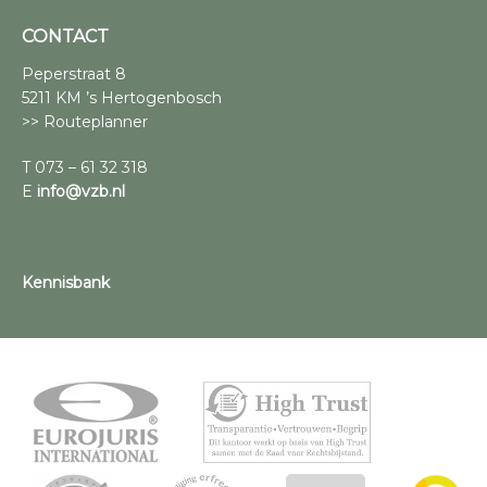
CONTACT
Peperstraat 8
5211 KM ’s Hertogenbosch
>> Routeplanner
T 073 – 61 32 318
E
info@vzb.nl
Kennisbank