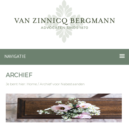
NAVIGATIE
ARCHIEF
Je bent hier:
Home
/
Archief voor Nabestaanden