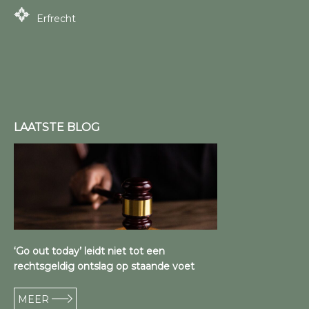
Erfrecht
LAATSTE BLOG
‘Go out today’ leidt niet tot een
rechtsgeldig ontslag op staande voet
MEER