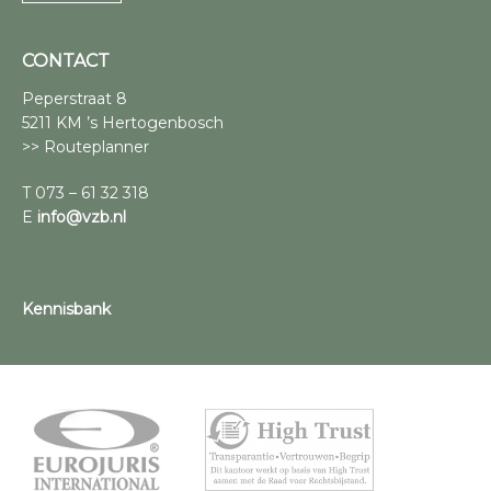
CONTACT
Peperstraat 8
5211 KM ’s Hertogenbosch
>> Routeplanner
T 073 – 61 32 318
E
info@vzb.nl
Kennisbank