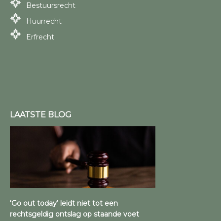
Bestuursrecht
Huurrecht
Erfrecht
LAATSTE BLOG
‘Go out today’ leidt niet tot een
rechtsgeldig ontslag op staande voet