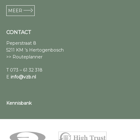
MEER
CONTACT
Peperstraat 8
5211 KM ’s Hertogenbosch
>> Routeplanner
T 073 – 61 32 318
E
info@vzb.nl
Kennisbank