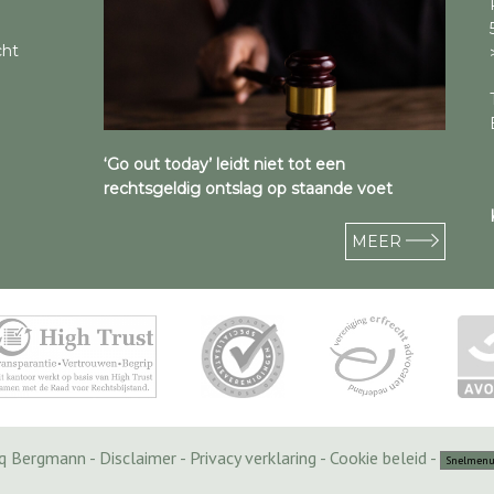
cht
‘Go out today’ leidt niet tot een
rechtsgeldig ontslag op staande voet
MEER
cq Bergmann -
Disclaimer
-
Privacy verklaring
-
Cookie beleid
-