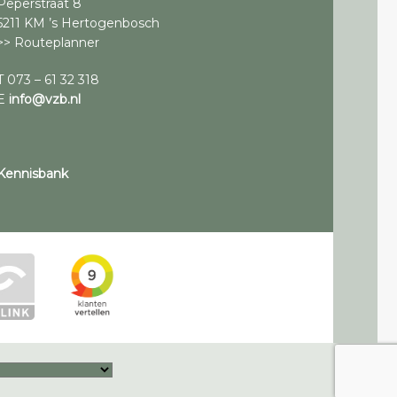
Peperstraat 8
5211 KM ’s Hertogenbosch
>> Routeplanner
T 073 – 61 32 318
E
info@vzb.nl
Kennisbank