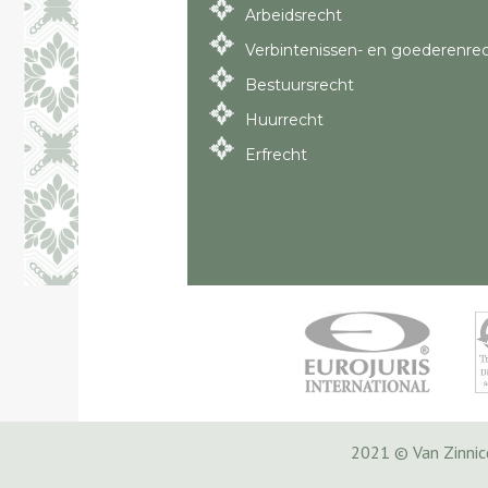
Arbeidsrecht
Verbintenissen- en goederenre
Bestuursrecht
Huurrecht
Erfrecht
2021 © Van Zinni