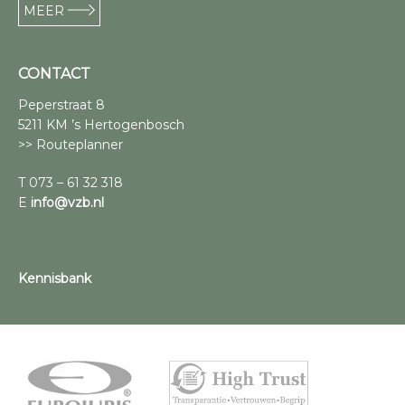
MEER
CONTACT
Peperstraat 8
5211 KM ’s Hertogenbosch
>> Routeplanner
T 073 – 61 32 318
E
info@vzb.nl
Kennisbank