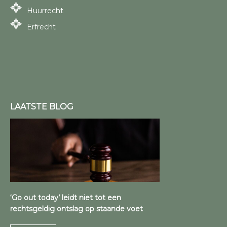
Huurrecht
Erfrecht
LAATSTE BLOG
‘Go out today’ leidt niet tot een
rechtsgeldig ontslag op staande voet