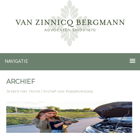
NAVIGATIE
ARCHIEF
Je bent hier:
Home
/
Archief voor Koppelverkoop