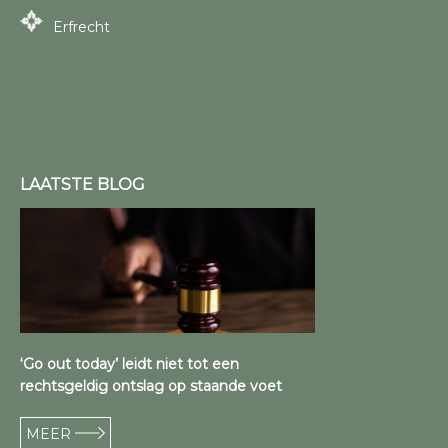
Erfrecht
LAATSTE BLOG
‘Go out today’ leidt niet tot een
rechtsgeldig ontslag op staande voet
MEER