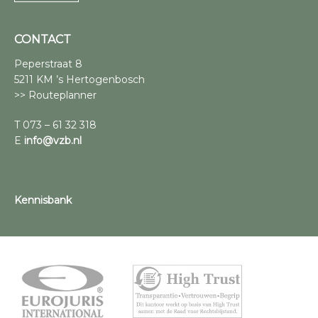
CONTACT
Peperstraat 8
5211 KM ’s Hertogenbosch
>> Routeplanner
T 073 – 61 32 318
E
info@vzb.nl
Kennisbank