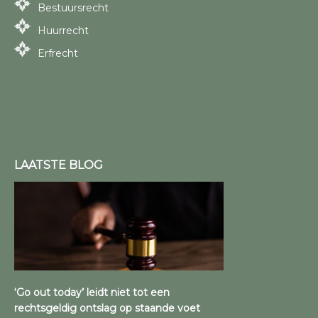
Bestuursrecht
Huurrecht
Erfrecht
LAATSTE BLOG
‘Go out today’ leidt niet tot een
rechtsgeldig ontslag op staande voet