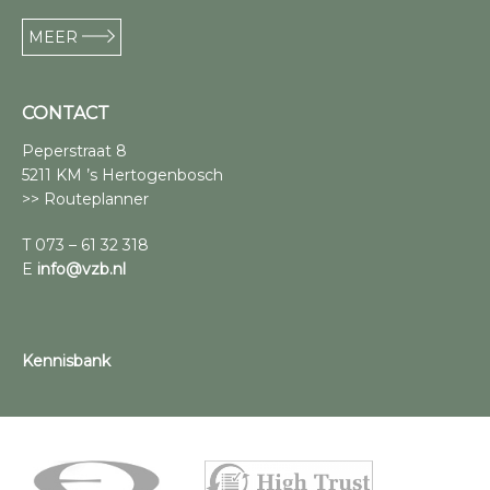
MEER
CONTACT
Peperstraat 8
5211 KM ’s Hertogenbosch
>> Routeplanner
T 073 – 61 32 318
E
info@vzb.nl
Kennisbank