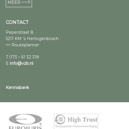
MEER
CONTACT
Peperstraat 8
5211 KM ’s Hertogenbosch
>> Routeplanner
T 073 – 61 32 318
E
info@vzb.nl
Kennisbank