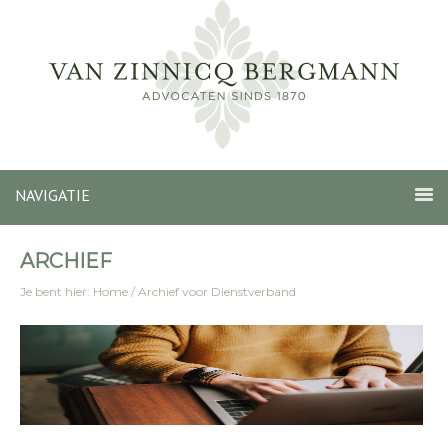
NAVIGATIE
ARCHIEF
Je bent hier:
Home
/
Archief voor Dienstverband