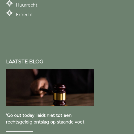
Huurrecht
Erfrecht
LAATSTE BLOG
‘Go out today’ leidt niet tot een
rechtsgeldig ontslag op staande voet