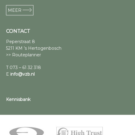
MEER
CONTACT
Peperstraat 8
5211 KM ’s Hertogenbosch
>> Routeplanner
T 073 – 61 32 318
E
info@vzb.nl
Kennisbank