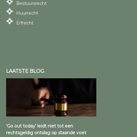
Bestuursrecht
Huurrecht
Erfrecht
LAATSTE BLOG
‘Go out today’ leidt niet tot een
rechtsgeldig ontslag op staande voet