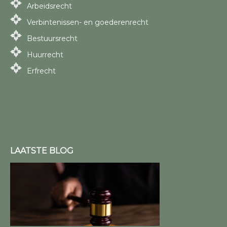
Arbeidsrecht
Verbintenissen- en goederenrecht
Bestuursrecht
Huurrecht
Erfrecht
LAATSTE BLOG