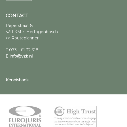
CONTACT
Peperstraat 8
5211 KM ’s Hertogenbosch
>> Routeplanner
T 073 – 61 32 318
E
info@vzb.nl
Kennisbank