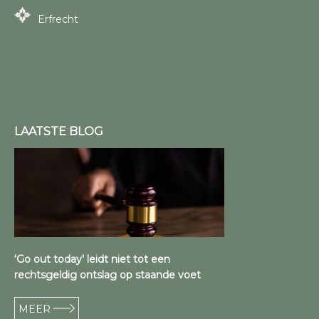
Erfrecht
LAATSTE BLOG
‘Go out today’ leidt niet tot een
rechtsgeldig ontslag op staande voet
MEER