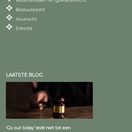
Verbintenissen- en goederenrecht
Bestuursrecht
Huurrecht
Erfrecht
LAATSTE BLOG
‘Go out today’ leidt niet tot een