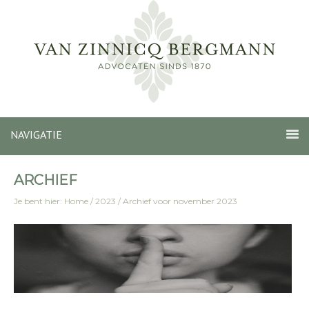
NAVIGATIE
ARCHIEF
Je bent hier:
Home
/
2023
/
Archief voor november 2023