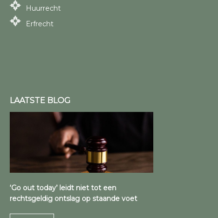
Huurrecht
Erfrecht
LAATSTE BLOG
‘Go out today’ leidt niet tot een
rechtsgeldig ontslag op staande voet