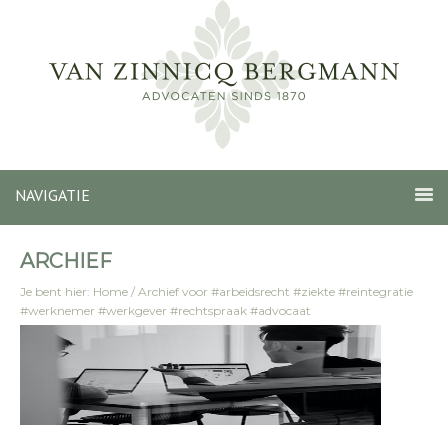
NAVIGATIE
ARCHIEF
Je bent hier:
Home
/
Archief voor #arbeidsrecht #ziekte #reintegratie
#werknemer #werkgever #rechtspraak #advocaat
#zinnicqbergmann #denbosch #blogpost