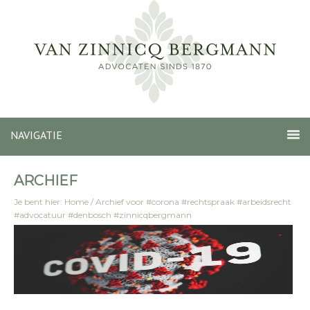
NAVIGATIE
ARCHIEF
Je bent hier:
Home
/
Archief voor #corona #rechtspraak #arbeidsrecht
#advocatuur #denbosch #zinnicqbergmann