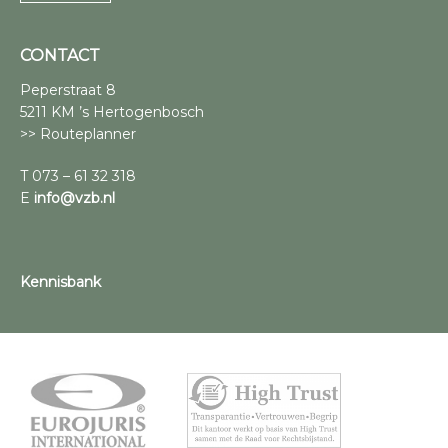
CONTACT
Peperstraat 8
5211 KM ’s Hertogenbosch
>> Routeplanner
T 073 – 61 32 318
E
info@vzb.nl
Kennisbank