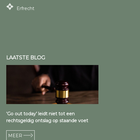
Erfrecht
LAATSTE BLOG
‘Go out today’ leidt niet tot een
rechtsgeldig ontslag op staande voet
MEER