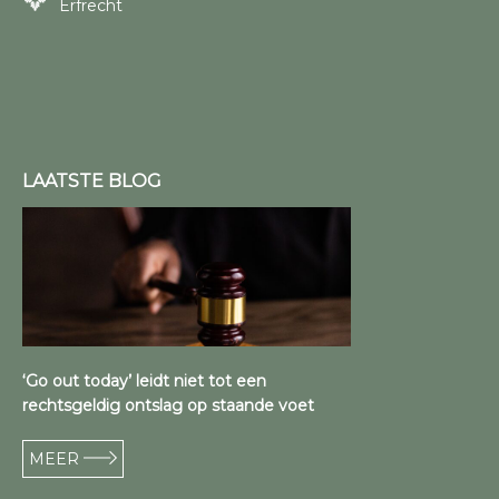
Erfrecht
LAATSTE BLOG
‘Go out today’ leidt niet tot een
rechtsgeldig ontslag op staande voet
MEER