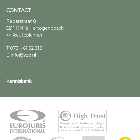
CONTACT
Peperstraat 8
5211 KM ’s Hertogenbosch
>> Routeplanner
T 073 – 61 32 318
E
info@vzb.nl
Kennisbank