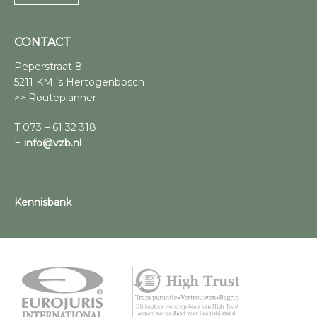
CONTACT
Peperstraat 8
5211 KM ’s Hertogenbosch
>> Routeplanner
T 073 – 61 32 318
E
info@vzb.nl
Kennisbank