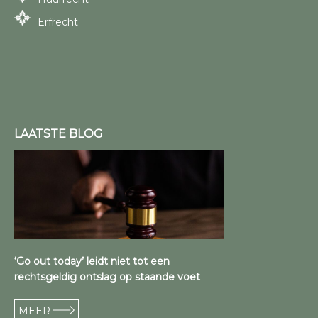
Erfrecht
LAATSTE BLOG
‘Go out today’ leidt niet tot een
rechtsgeldig ontslag op staande voet
MEER