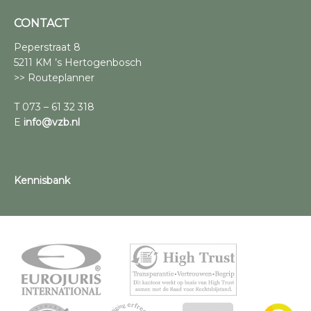
CONTACT
Peperstraat 8
5211 KM ’s Hertogenbosch
>> Routeplanner
T 073 – 61 32 318
E
info@vzb.nl
Kennisbank