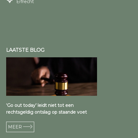
Erfrecht
LAATSTE BLOG
‘Go out today’ leidt niet tot een
rechtsgeldig ontslag op staande voet
MEER