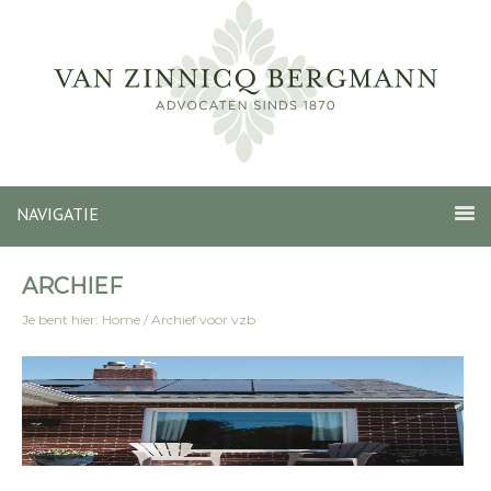
NAVIGATIE
ARCHIEF
Je bent hier:
Home
/
Archief voor vzb