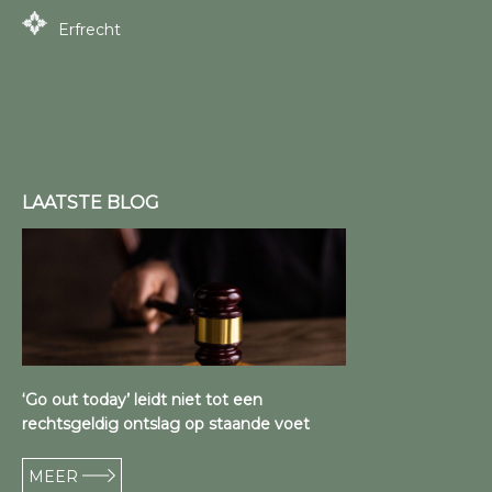
Erfrecht
LAATSTE BLOG
‘Go out today’ leidt niet tot een
rechtsgeldig ontslag op staande voet
MEER