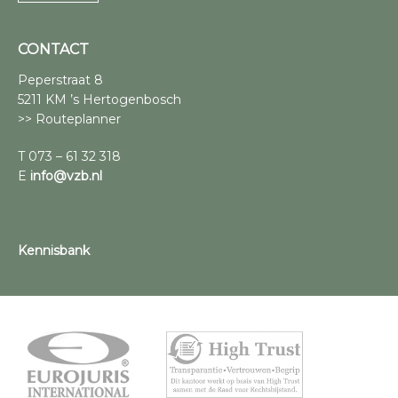
CONTACT
Peperstraat 8
5211 KM ’s Hertogenbosch
>> Routeplanner
T 073 – 61 32 318
E
info@vzb.nl
Kennisbank