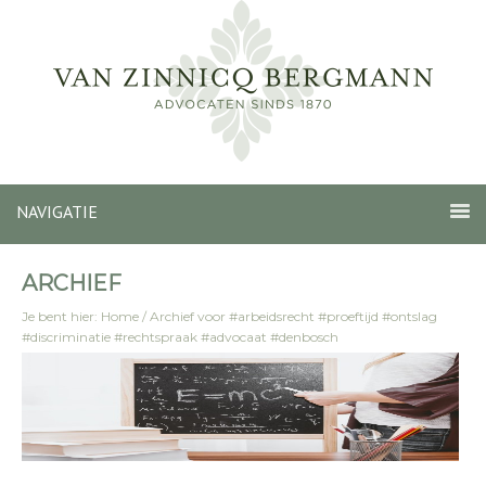
NAVIGATIE
ARCHIEF
Je bent hier:
Home
/
Archief voor #arbeidsrecht #proeftijd #ontslag
#discriminatie #rechtspraak #advocaat #denbosch
#zinnicqbergmann #blogpost