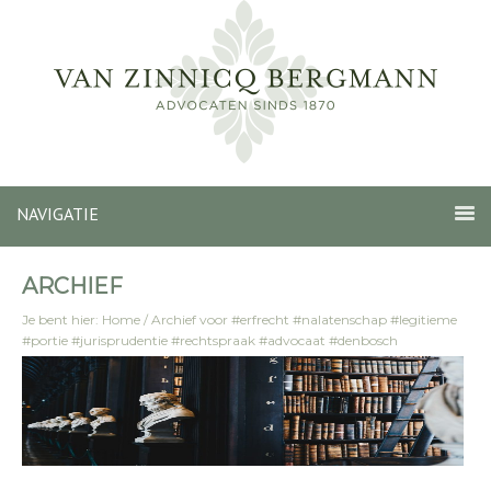
NAVIGATIE
ARCHIEF
Je bent hier:
Home
/
Archief voor #erfrecht #nalatenschap #legitieme
#portie #jurisprudentie #rechtspraak #advocaat #denbosch
#zinnicqbergmann #blogpost