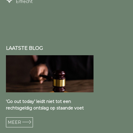
Erfrecht
LAATSTE BLOG
‘Go out today’ leidt niet tot een
rechtsgeldig ontslag op staande voet
MEER