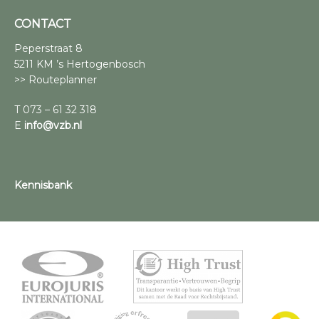
CONTACT
Peperstraat 8
5211 KM ’s Hertogenbosch
>> Routeplanner
T 073 – 61 32 318
E
info@vzb.nl
Kennisbank