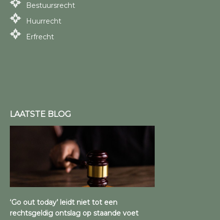
Bestuursrecht
Huurrecht
Erfrecht
LAATSTE BLOG
‘Go out today’ leidt niet tot een
rechtsgeldig ontslag op staande voet