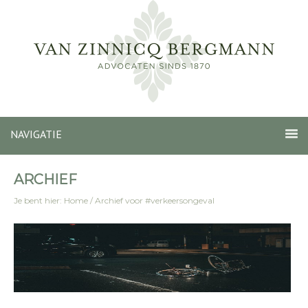
NAVIGATIE
ARCHIEF
Je bent hier:
Home
/
Archief voor #verkeersongeval