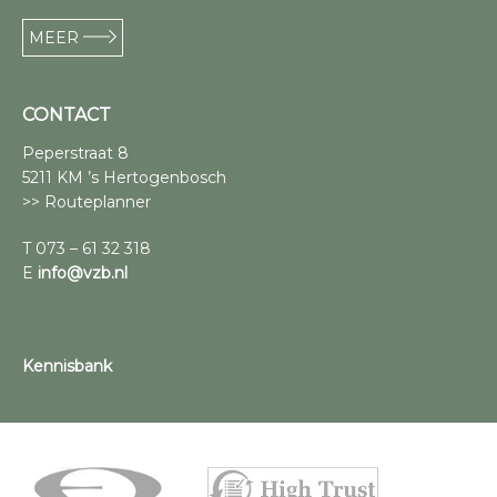
MEER
CONTACT
Peperstraat 8
5211 KM ’s Hertogenbosch
>> Routeplanner
T 073 – 61 32 318
E
info@vzb.nl
Kennisbank