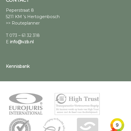
CONTACT
Peperstraat 8
5211 KM ’s Hertogenbosch
>> Routeplanner
T 073 – 61 32 318
E
info@vzb.nl
Kennisbank