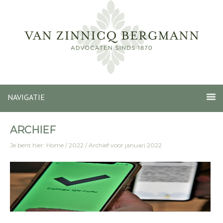
NAVIGATIE
ARCHIEF
Je bent hier:
Home
/
2022
/
Archief voor januari 2022