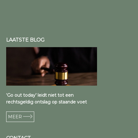
LAATSTE BLOG
‘Go out today’ leidt niet tot een
rechtsgeldig ontslag op staande voet
MEER