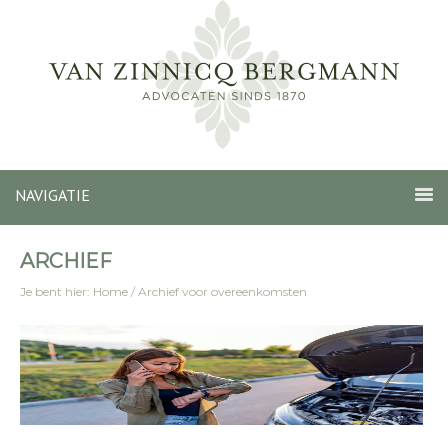
NAVIGATIE
ARCHIEF
Je bent hier:
Home
/
Archief voor overeenkomsten