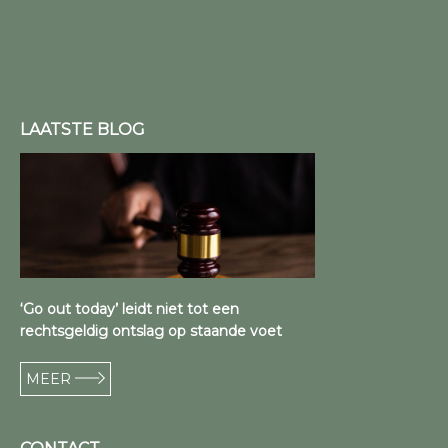
LAATSTE BLOG
‘Go out today’ leidt niet tot een
rechtsgeldig ontslag op staande voet
MEER