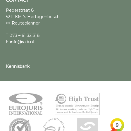
CONTACT
Peperstraat 8
5211 KM ’s Hertogenbosch
>> Routeplanner
T 073 – 61 32 318
E
info@vzb.nl
Kennisbank