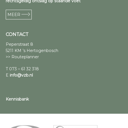
rechtsgeldig ontslag op staande voet
MEER
CONTACT
Peperstraat 8
5211 KM ’s Hertogenbosch
>> Routeplanner
T 073 – 61 32 318
E
info@vzb.nl
Kennisbank