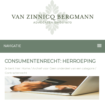
NAVIGATIE
CONSUMENTENRECHT: HERROEPING
Je bent hier:
Home
/
Archief voor
Geen onderdeel van een categorie
/
Contractenrecht