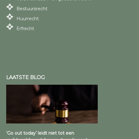
Bestuursrecht
Huurrecht
Erfrecht
LAATSTE BLOG
‘Go out today’ leidt niet tot een