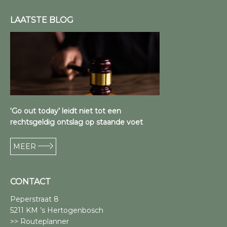
LAATSTE BLOG
‘Go out today’ leidt niet tot een
rechtsgeldig ontslag op staande voet
MEER
CONTACT
Peperstraat 8
5211 KM ’s Hertogenbosch
>> Routeplanner