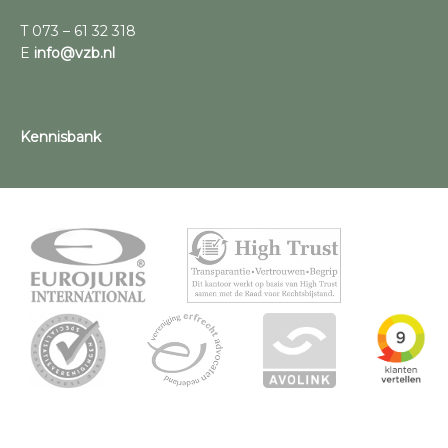
T 073 – 61 32 318
E
info@vzb.nl
Kennisbank