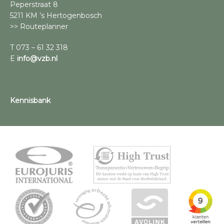
Peperstraat 8
5211 KM ’s Hertogenbosch
>> Routeplanner
T 073 – 61 32 318
E
info@vzb.nl
Kennisbank