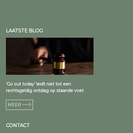
LAATSTE BLOG
‘Go out today’ leidt niet tot een
rechtsgeldig ontslag op staande voet
MEER
CONTACT