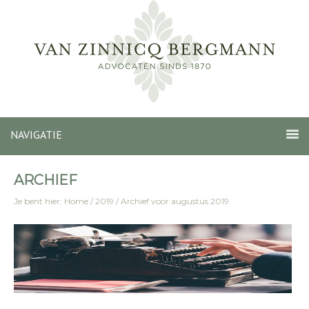
NAVIGATIE
ARCHIEF
Je bent hier:
Home
/
2019
/
Archief voor augustus 2019