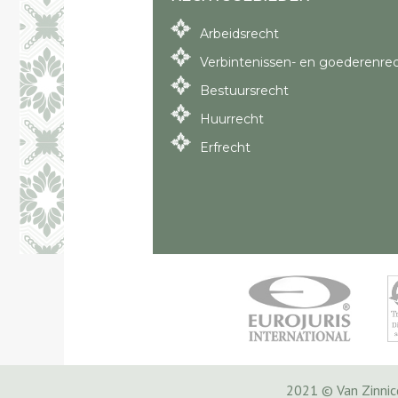
Arbeidsrecht
Verbintenissen- en goederenre
Bestuursrecht
Huurrecht
Erfrecht
2021 © Van Zinni