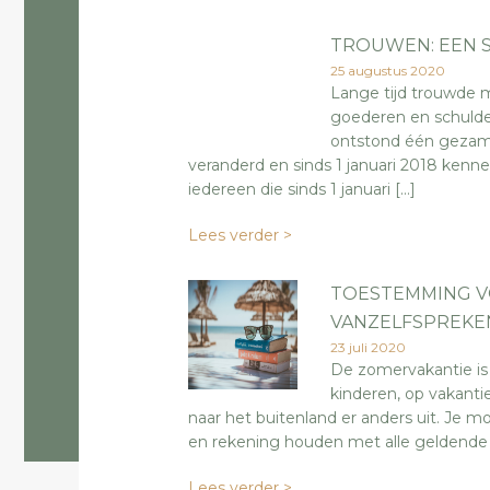
TROUWEN: EEN S
25 augustus 2020
Lange tijd trouwde 
goederen en schulden
ontstond één gezame
veranderd en sinds 1 januari 2018 ken
iedereen die sinds 1 januari […]
Lees verder >
TOESTEMMING VO
VANZELFSPREKE
23 juli 2020
De zomervakantie is
kinderen, op vakantie
naar het buitenland er anders uit. Je 
en rekening houden met alle geldende
Lees verder >