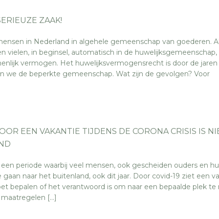
ERIEUZE ZAAK!
mensen in Nederland in algehele gemeenschap van goederen. Al
 vielen, in beginsel, automatisch in de huwelijksgemeenschap, 
nlijk vermogen. Het huwelijksvermogensrecht is door de jaren
nen we de beperkte gemeenschap. Wat zijn de gevolgen? Voor
OR EEN VAKANTIE TIJDENS DE CORONA CRISIS IS NI
ND
 een periode waarbij veel mensen, ook gescheiden ouders en h
 gaan naar het buitenland, ook dit jaar. Door covid-19 ziet een v
moet bepalen of het verantwoord is om naar een bepaalde plek te 
 maatregelen […]