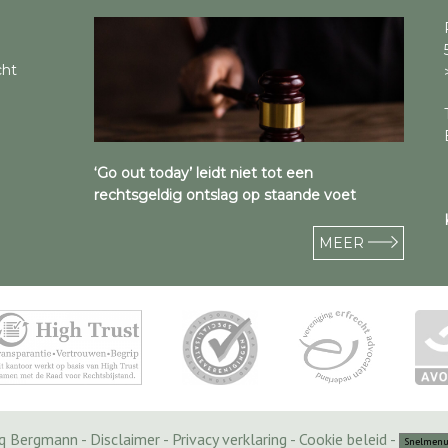
cht
‘Go out today’ leidt niet tot een
rechtsgeldig ontslag op staande voet
MEER
cq Bergmann -
Disclaimer
-
Privacy verklaring
-
Cookie beleid
-