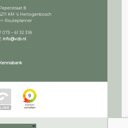
Peperstraat 8
5211 KM ’s Hertogenbosch
>> Routeplanner
T 073 – 61 32 318
E
info@vzb.nl
Kennisbank