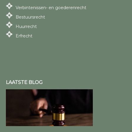
Verbintenissen- en goederenrecht
Bestuursrecht
Huurrecht
Erfrecht
LAATSTE BLOG