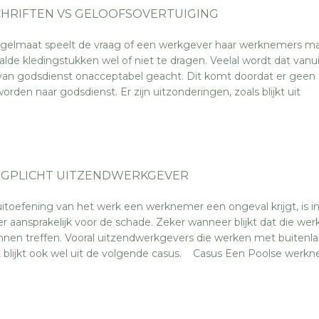
HRIFTEN VS GELOOFSOVERTUIGING
gelmaat speelt de vraag of een werkgever haar werknemers m
lde kledingstukken wel of niet te dragen. Veelal wordt dat vanui
d van godsdienst onacceptabel geacht. Dit komt doordat er geen 
den naar godsdienst. Er zijn uitzonderingen, zoals blijkt uit
GPLICHT UITZENDWERKGEVER
itoefening van het werk een werknemer een ongeval krijgt, is i
r aansprakelijk voor de schade. Zeker wanneer blijkt dat die we
nen treffen. Vooral uitzendwerkgevers die werken met buitenl
it blijkt ook wel uit de volgende casus. Casus Een Poolse werk