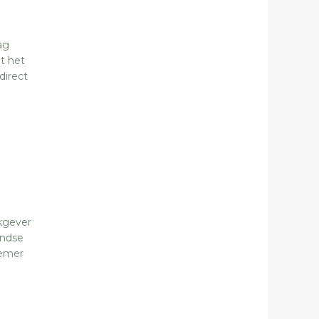
ag
t het
direct
n
rkgever
andse
nemer