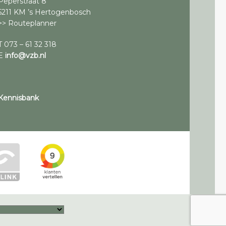
Peperstraat 8
5211 KM ’s Hertogenbosch
>> Routeplanner
T 073 – 61 32 318
E
info@vzb.nl
Kennisbank