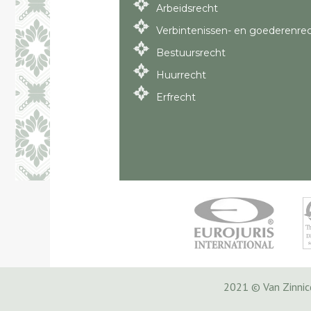
Arbeidsrecht
Verbintenissen- en goederenre
Bestuursrecht
Huurrecht
Erfrecht
2021 © Van Zinni