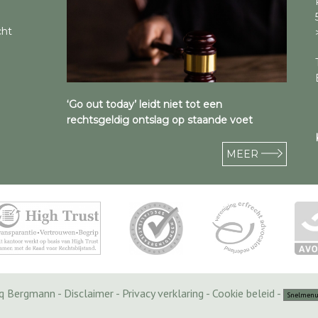
cht
‘Go out today’ leidt niet tot een
rechtsgeldig ontslag op staande voet
MEER
cq Bergmann -
Disclaimer
-
Privacy verklaring
-
Cookie beleid
-