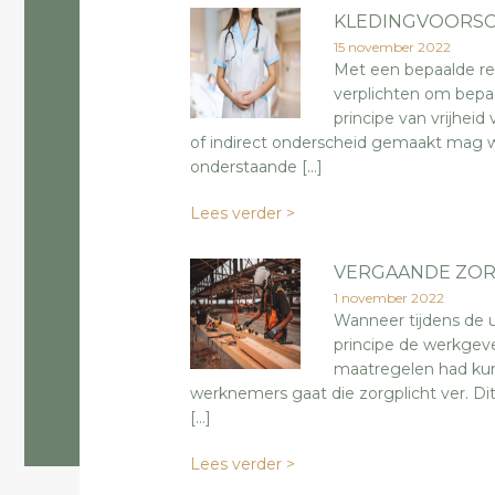
KLEDINGVOORSC
15 november 2022
Met een bepaalde re
verplichten om bepaa
principe van vrijhei
of indirect onderscheid gemaakt mag wor
onderstaande […]
Lees verder >
VERGAANDE ZOR
1 november 2022
Wanneer tijdens de u
principe de werkgeve
maatregelen had kun
werknemers gaat die zorgplicht ver. D
[…]
Lees verder >