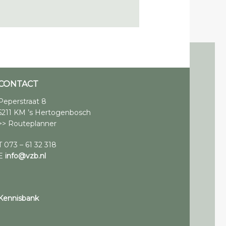
CONTACT
Peperstraat 8
5211 KM ’s Hertogenbosch
>> Routeplanner
T 073 – 61 32 318
E
info@vzb.nl
Kennisbank