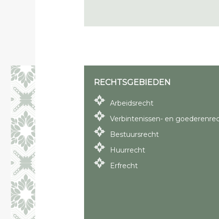
RECHTSGEBIEDEN
Arbeidsrecht
Verbintenissen- en goederenre
Bestuursrecht
Huurrecht
Erfrecht