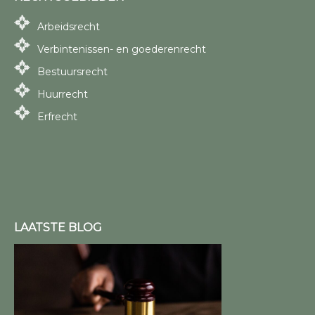
Arbeidsrecht
Verbintenissen- en goederenrecht
Bestuursrecht
Huurrecht
Erfrecht
LAATSTE BLOG