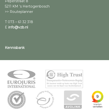
Peperstraat 8
5211 KM ’s Hertogenbosch
>> Routeplanner
T 073 – 61 32 318
E
info@vzb.nl
Kennisbank