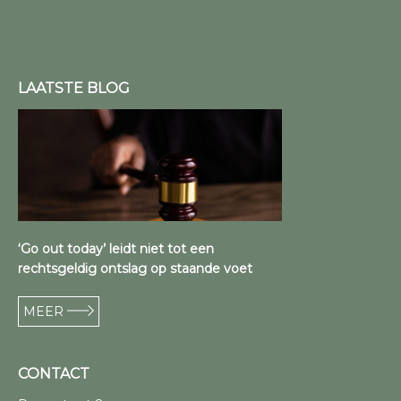
LAATSTE BLOG
‘Go out today’ leidt niet tot een
rechtsgeldig ontslag op staande voet
MEER
CONTACT