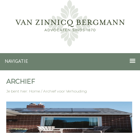
NAVIGATIE
ARCHIEF
Je bent hier:
Home
/
Archief voor Verhouding