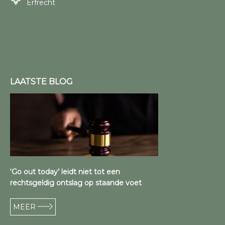
Erfrecht
LAATSTE BLOG
‘Go out today’ leidt niet tot een
rechtsgeldig ontslag op staande voet
MEER