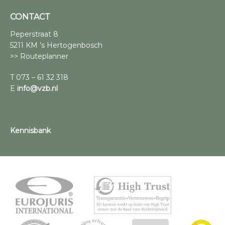
CONTACT
Peperstraat 8
5211 KM ’s Hertogenbosch
>> Routeplanner
T 073 – 61 32 318
E
info@vzb.nl
Kennisbank